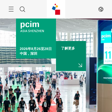
跳
过
菜
搜
ZH
单
索
了解更多
2026年8月26至28日

中国，深圳