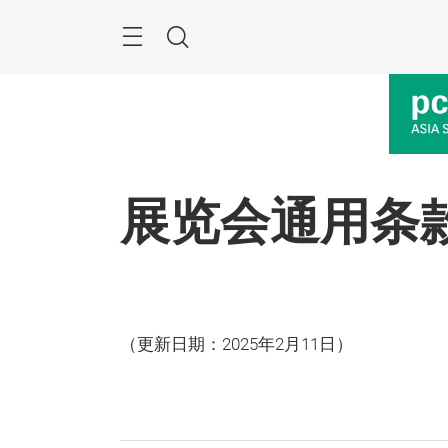
跳
过
菜
搜
单
索
展览会通用条
（更新日期：2025年2月11日）