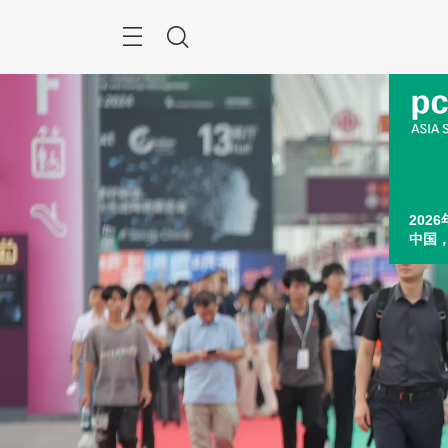
跳
过
菜
搜
单
索
2026
中国