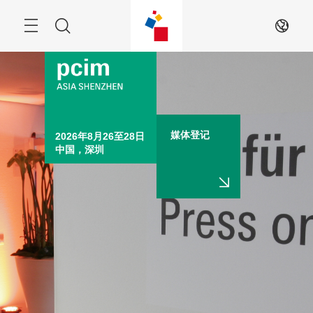
跳
过
菜
搜
ZH
单
索
媒体登记
2026年8月26至28日

中国，深圳