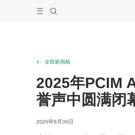
跳
过
菜
搜
单
索
全部新闻稿
2025年PCIM A
誉声中圆满闭
2025年9月30日