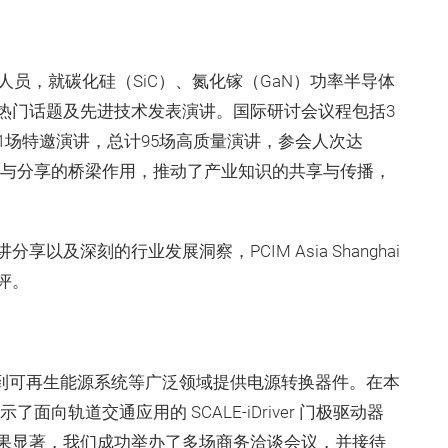
人员，就碳化硅（SiC）、氮化镓（GaN）功率半导体
热门话题及先进技术发表演讲。国际研讨会议程包括3
1场特邀演讲，总计95场高质量演讲，参会人次达
对话与分享的桥梁作用，推动了产业知识的共享与传播，
及深刻的行业发展洞察，PCIM Asia Shanghai
评。
从手机转插器到可再生能源系统等广泛领域提供电源转换器件。在本
点展示了面向轨道交通应用的 SCALE-iDriver 门极驱动器
果显著，我们成功举办了多场商务洽谈会议，并接待